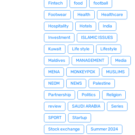
Fintech
food
football
Footwear
Health
Healthcare
Hospitality
Hotels
India
Investment
ISLAMIC ISSUES
Kuwait
Life style
Lifestyle
Maldives
MANAGEMENT
Media
MENA
MONKEYPOX
MUSLIMS
NEOM
NEWS
Palestine
Partnership
Politics
Religion
review
SAUDI ARABIA
Series
SPORT
Startup
Stock exchange
Summer 2024