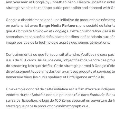
and overseen at Google by Jonathan Zepp. Despite uncertain industr
strategic vehicle to reshape public perception and connect with G
Google a discrètement lancé une initiative de production cinématog
en partenariat avec
Range Media Partners
, une société de talent
que
A Complete Unknown
et
Longlegs
.
Cette collaboration vise à f
scénarisés et non scénarisés, allant des films indépendants aux sér
image positive de la technologie auprès des jeunes générations.
Contrairement à ce que l'on pourrait attendre, YouTube ne sera pas l
issus de 100 Zeros.
Au lieu de cela, l'objectif est de vendre ces proj
de streaming tels que Netflix.
Cette stratégie permet à Google d'éte
divertissement tout en mettant en avant ses produits et services t
Immersive View, les outils spatiaux et l'intelligence artificielle.
Un exemple concret de cette initiative est le film d'horreur indépe
vedette Hunter Schafer, connue pour son rôle dans
Euphoria
.
Bien 
sur sa participation, le logo de 100 Zeros apparaît en ouverture du f
stratégique dans la production cinématographique.