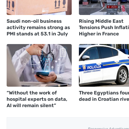
Saudi non-oil business
Rising Middle East
activity remains strong as
Tensions Push Inflat
PMI stands at 53.1 in July
Higher in France
“Without the work of
Three Egyptians fou
hospital experts on data,
dead in Croatian rive
AI will remain silent”
Responsive Advertisem