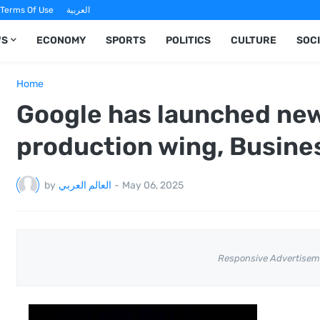
Terms Of Use
العربية
WS
ECONOMY
SPORTS
POLITICS
CULTURE
SOC
Home
Google has launched new
production wing, Busines
by
العالم العربي
-
May 06, 2025
Responsive Advertisem