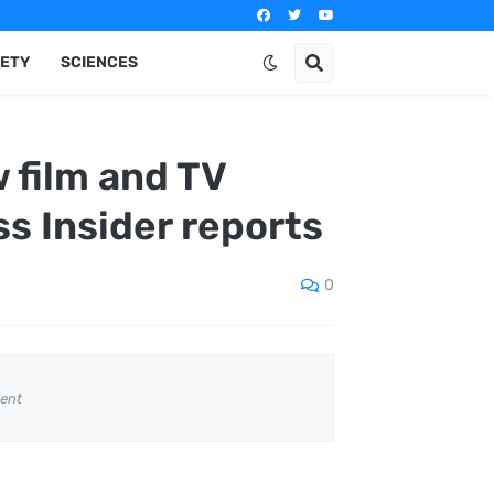
IETY
SCIENCES
 film and TV
s Insider reports
0
ent