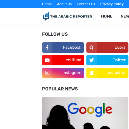
Home
About Us
Contact Us
Privacy Policy
HOME
NE
FOLLOW US
Facebook
Quora
YouTube
Twitter
Instagram
snapchat
POPULAR NEWS